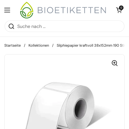
Zum Inhalt springen
Warenkorb öff
0
Menü öffnen
Startseite
/
Kollektionen
/
Silphiepapier kraftvoll 38x152mm 190 Stk