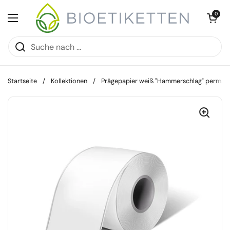
Zum Inhalt springen
Warenkorb öff
0
Menü öffnen
Startseite
/
Kollektionen
/
Prägepapier weiß "Hammerschlag" perma