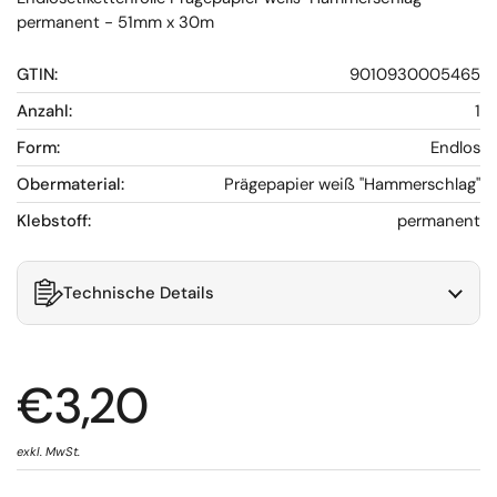
permanent - 51mm x 30m
GTIN:
9010930005465
Anzahl:
1
Form:
Endlos
Obermaterial:
Prägepapier weiß "Hammerschlag"
Klebstoff:
permanent
Technische Details
€3,20
exkl. MwSt.