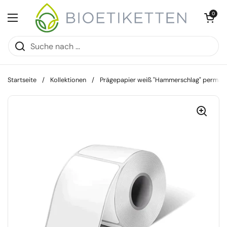
Zum Inhalt springen
Warenkorb öff
0
Menü öffnen
Startseite
/
Kollektionen
/
Prägepapier weiß "Hammerschlag" perman