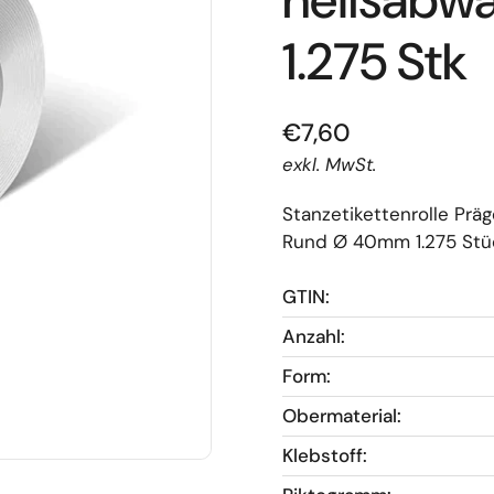
heißabw
1.275 Stk
€7,60
exkl. MwSt.
Stanzetikettenrolle Pr
Rund Ø 40mm 1.275 St
GTIN:
Anzahl:
Form:
Obermaterial:
Klebstoff: