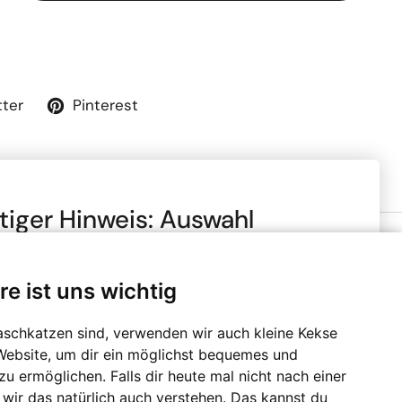
tter
Pinterest
tiger Hinweis: Auswahl
to- oder Netto-Preise
re ist uns wichtig
chte, dass alle Preise in unserem Online-Shop je nach
Zahlungsmethoden
ngaben mit oder ohne Mehrwertsteuer (MwSt.)
 sind. Die Mehrwertsteuer wird erst im Checkout-
aschkatzen sind, verwenden wir auch kleine Kekse
erechnet. Bitte wähle, ob du den Shop gewerblich oder
Website, um dir ein möglichst bequemes und
tzt und bestätige, dass du diese Information zur
u ermöglichen. Falls dir heute mal nicht nach einer
 genommen hast.
 wir das natürlich auch verstehen. Das kannst du