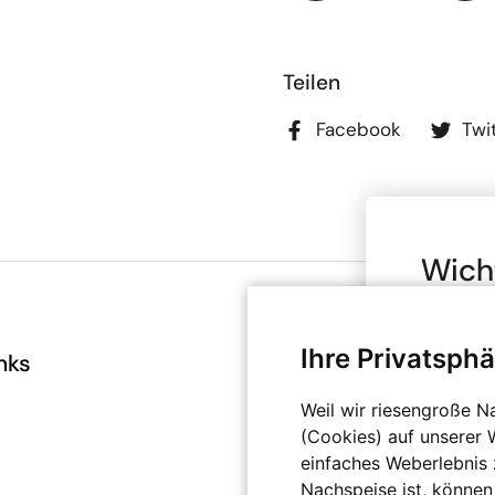
Teilen
Facebook
Twi
Wich
Brut
Ihre Privatsphä
Bitte bea
nks
Infos
deinen A
angegeben
AGB
Weil wir riesengroße N
Bereich b
(Cookies) auf unserer 
Datenschutz
privat nu
einfaches Weberlebnis z
Impressum
Kenntnis
Nachspeise ist, können