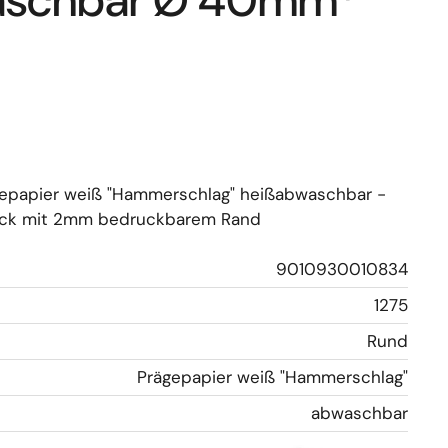
aschbar Ø 40mm*
ägepapier weiß "Hammerschlag" heißabwaschbar -
ück mit 2mm bedruckbarem Rand
9010930010834
1275
Rund
Prägepapier weiß "Hammerschlag"
abwaschbar