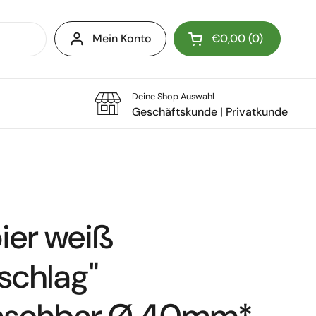
Mein Konto
€0,00
0
Warenkorb öffnen
Deine Shop Auswahl
Geschäftskunde
|
Privatkunde
ier weiß
chlag"