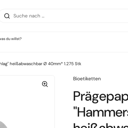
as du willst?
hlag" heißabwaschbar Ø 40mm* 1.275 Stk
Bioetiketten
Prägepap
"Hammers