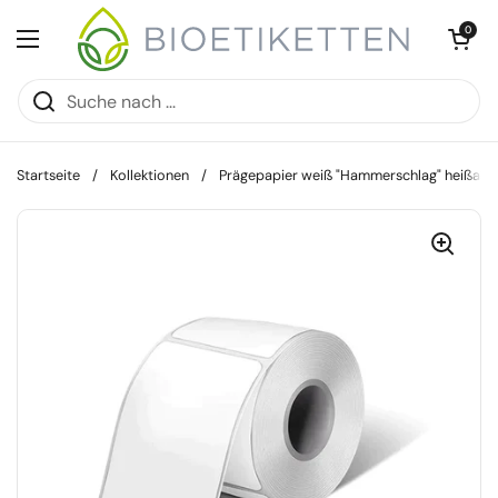
Zum Inhalt springen
Warenkorb öff
0
Menü öffnen
Startseite
/
Kollektionen
/
Prägepapier weiß "Hammerschlag" heißab