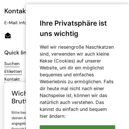
Kontakt
Ihre Privatsphäre ist
E-Mail: info@bioetiketten.at
uns wichtig
Email
Weil wir riesengroße Naschkatzen
Quick links
sind, verwenden wir auch kleine
Kekse (Cookies) auf unserer
Suchen
Website, um dir ein möglichst
Etiketten
bequemes und einfaches
Kontakt
Weberlebnis zu ermöglichen. Falls
dir heute mal nicht nach einer
Wichtiger Hinweis: Auswahl
Nachspeise ist, können wir das
Infos
Brutto- oder Netto-Preise
natürlich auch verstehen. Das
AGB
kannst du einfach und bequem
Bitte beachte, dass alle Preise in unserem Online-Shop je nach
Datenschutz
hier ändern:
deinen Angaben mit oder ohne Mehrwertsteuer (MwSt.)
Impressum
angegeben sind. Die Mehrwertsteuer wird erst im Checkout-
Bereich berechnet. Bitte wähle, ob du den Shop gewerblich