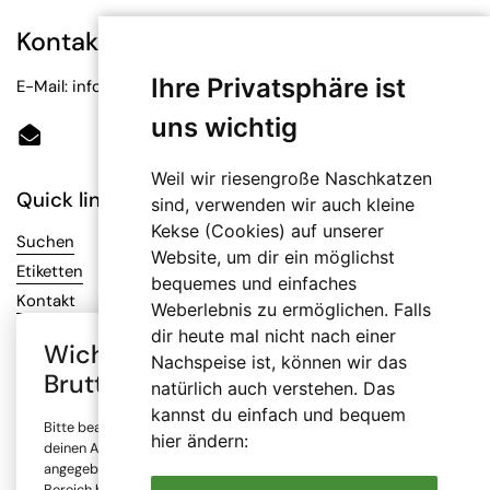
Kontakt
Ihre Privatsphäre ist
E-Mail: info@bioetiketten.at
uns wichtig
Email
Weil wir riesengroße Naschkatzen
Quick links
sind, verwenden wir auch kleine
Kekse (Cookies) auf unserer
Suchen
Website, um dir ein möglichst
Etiketten
bequemes und einfaches
Kontakt
Weberlebnis zu ermöglichen. Falls
dir heute mal nicht nach einer
Wichtiger Hinweis: Auswahl
Nachspeise ist, können wir das
Infos
Brutto- oder Netto-Preise
natürlich auch verstehen. Das
AGB
kannst du einfach und bequem
Bitte beachte, dass alle Preise in unserem Online-Shop je nach
Datenschutz
hier ändern:
deinen Angaben mit oder ohne Mehrwertsteuer (MwSt.)
Impressum
angegeben sind. Die Mehrwertsteuer wird erst im Checkout-
Bereich berechnet. Bitte wähle, ob du den Shop gewerblich