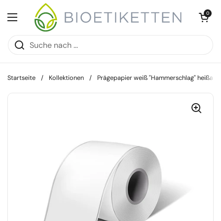
Zum Inhalt springen
Warenkorb öff
0
Menü öffnen
Startseite
/
Kollektionen
/
Prägepapier weiß "Hammerschlag" heißa