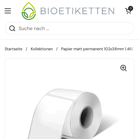
Zum Inhalt springen
Warenkorb öff
0
Menü öffnen
Startseite
/
Kollektionen
/
Papier matt permanent 102x38mm 1.460 S