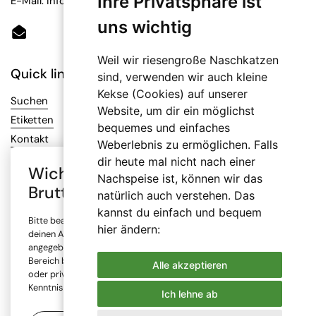
Ihre Privatsphäre ist
E-Mail: info@bioetiketten.at
uns wichtig
Email
Weil wir riesengroße Naschkatzen
Quick links
sind, verwenden wir auch kleine
Kekse (Cookies) auf unserer
Suchen
Website, um dir ein möglichst
Etiketten
bequemes und einfaches
Kontakt
Weberlebnis zu ermöglichen. Falls
dir heute mal nicht nach einer
Wichtiger Hinweis: Auswahl
Nachspeise ist, können wir das
Infos
Brutto- oder Netto-Preise
natürlich auch verstehen. Das
AGB
kannst du einfach und bequem
Bitte beachte, dass alle Preise in unserem Online-Shop je nach
Datenschutz
hier ändern:
deinen Angaben mit oder ohne Mehrwertsteuer (MwSt.)
Impressum
angegeben sind. Die Mehrwertsteuer wird erst im Checkout-
Bereich berechnet. Bitte wähle, ob du den Shop gewerblich
Versand
Alle akzeptieren
oder privat nutzt und bestätige, dass du diese Information zur
Widerrufsrecht
Kenntnis genommen hast.
Ich lehne ab