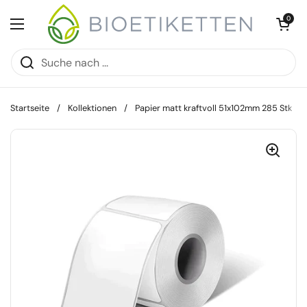
Zum Inhalt springen
Warenkorb öff
0
Menü öffnen
Startseite
/
Kollektionen
/
Papier matt kraftvoll 51x102mm 285 Stk