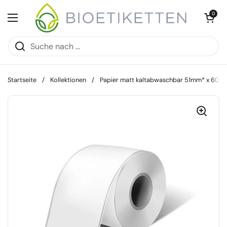
Zum Inhalt springen
Warenkorb öff
0
Menü öffnen
Startseite
/
Kollektionen
/
Papier matt kaltabwaschbar 51mm* x 60m