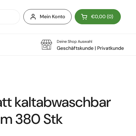
Mein Konto
€0,00
0
Warenkorb öffnen
Deine Shop Auswahl
Geschäftskunde
|
Privatkunde
att kaltabwaschbar
m 380 Stk