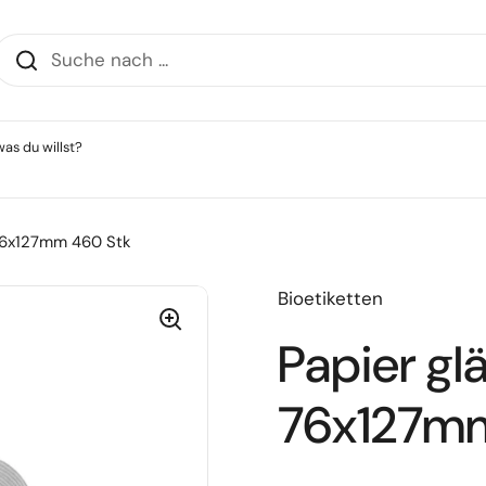
as du willst?
76x127mm 460 Stk
Bioetiketten
Papier g
76x127mm