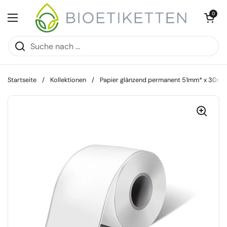
Zum Inhalt springen
Warenkorb öff
0
Menü öffnen
Startseite
/
Kollektionen
/
Papier glänzend permanent 51mm* x 30m