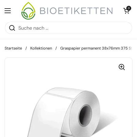
Zum Inhalt springen
Warenkorb öff
0
Menü öffnen
Startseite
/
Kollektionen
/
Graspapier permanent 38x76mm 375 Stk