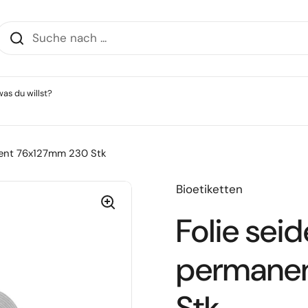
as du willst?
nent 76x127mm 230 Stk
Bioetiketten
Folie sei
permane