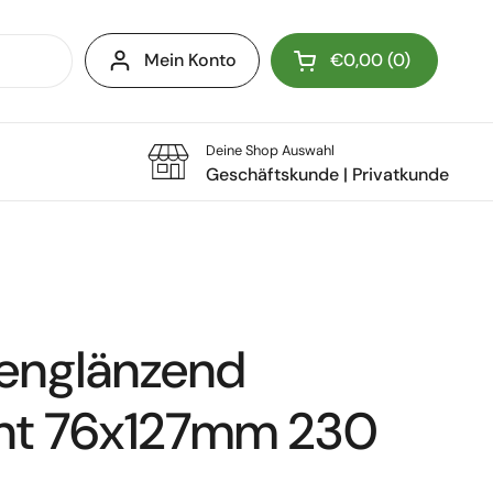
Mein Konto
€0,00
0
Warenkorb öffnen
Deine Shop Auswahl
Geschäftskunde
|
Privatkunde
denglänzend
nt 76x127mm 230