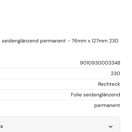
lie seidenglänzend permanent - 76mm x 127mm 230
9010930003348
230
Rechteck
Folie seidenglänzend
permanent
ls