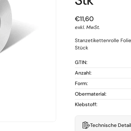
Stk
€11,60
exkl. MwSt.
Stanzetikettenrolle Fo
Stück
GTIN:
Anzahl:
Form:
Obermaterial:
Klebstoff:
Technische Detai