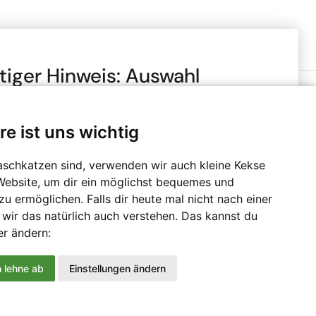
tiger Hinweis: Auswahl
to- oder Netto-Preise
re ist uns wichtig
chte, dass alle Preise in unserem Online-Shop je nach
Zahlungsmethoden
ngaben mit oder ohne Mehrwertsteuer (MwSt.)
 sind. Die Mehrwertsteuer wird erst im Checkout-
aschkatzen sind, verwenden wir auch kleine Kekse
erechnet. Bitte wähle, ob du den Shop gewerblich oder
Website, um dir ein möglichst bequemes und
tzt und bestätige, dass du diese Information zur
u ermöglichen. Falls dir heute mal nicht nach einer
 genommen hast.
 wir das natürlich auch verstehen. Das kannst du
r ändern:
schäftskunde
Privatkunde
h lehne ab
Einstellungen ändern