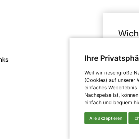
Wich
Brut
Ihre Privatsphä
Bitte bea
nks
Infos
deinen A
angegeben
AGB
Weil wir riesengroße N
Bereich b
(Cookies) auf unserer 
Datenschutz
privat nu
einfaches Weberlebnis z
Impressum
Kenntnis
Nachspeise ist, können
Versand
einfach und bequem hie
Ge
Widerrufsrecht
Alle akzeptieren
Ic