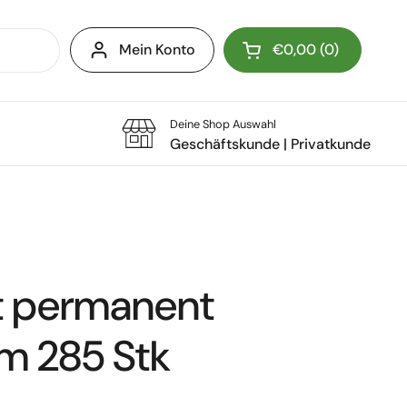
Mein Konto
€0,00
0
Warenkorb öffnen
Deine Shop Auswahl
Geschäftskunde
|
Privatkunde
tt permanent
 285 Stk