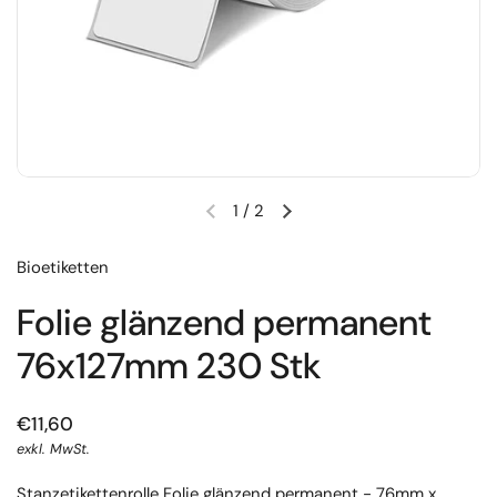
1
/
2
Bioetiketten
Folie glänzend permanent
76x127mm 230 Stk
€11,60
exkl. MwSt.
Stanzetikettenrolle Folie glänzend permanent - 76mm x