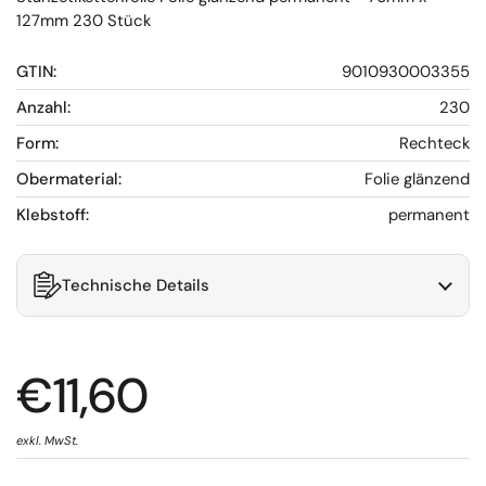
127mm 230 Stück
GTIN:
9010930003355
Anzahl:
230
Form:
Rechteck
Obermaterial:
Folie glänzend
Klebstoff:
permanent
Technische Details
€11,60
exkl. MwSt.