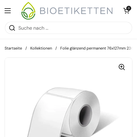
Zum Inhalt springen
Warenkorb öff
0
Menü öffnen
Startseite
/
Kollektionen
/
Folie glänzend permanent 76x127mm 230 S