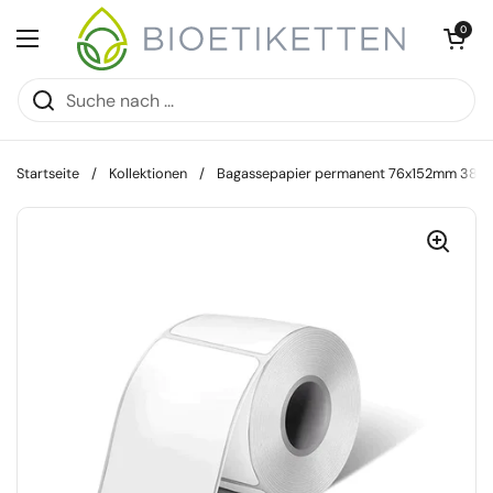
Zum Inhalt springen
Warenkorb öff
0
Menü öffnen
Startseite
/
Kollektionen
/
Bagassepapier permanent 76x152mm 380 