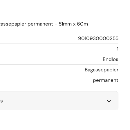
agassepapier permanent - 51mm x 60m
9010930000255
1
Endlos
Bagassepapier
permanent
ls