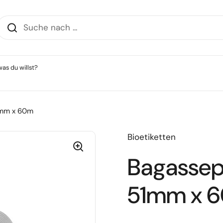
as du willst?
1mm x 60m
Bioetiketten
Bagassep
51mm x 