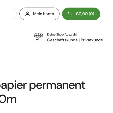
Mein Konto
€0,00
0
Warenkorb öffnen
Deine Shop Auswahl
Geschäftskunde
|
Privatkunde
apier permanent
60m