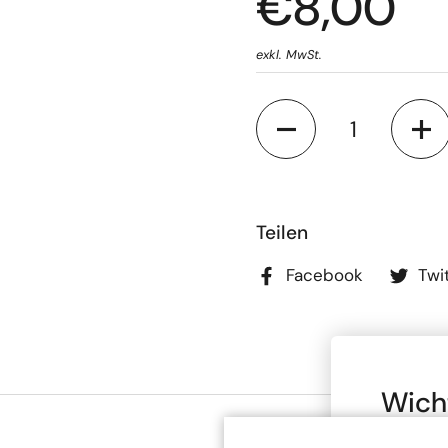
€8,00
exkl. MwSt.
Anzahl
Teilen
Facebook
Twi
Wich
Brut