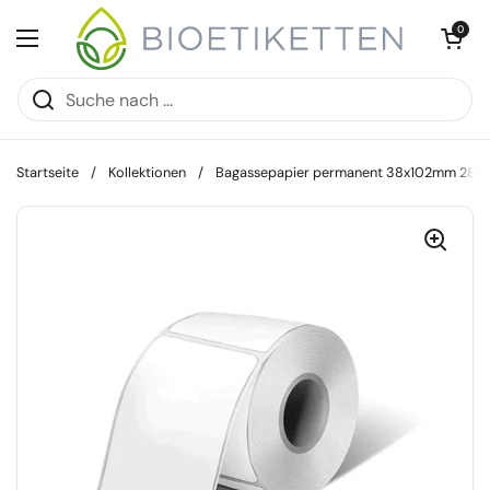
Zum Inhalt springen
Warenkorb öff
0
Menü öffnen
Startseite
/
Kollektionen
/
Bagassepapier permanent 38x102mm 285 