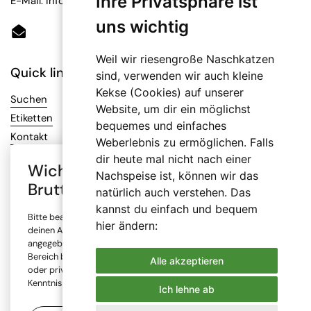
Ihre Privatsphäre ist
E-Mail: info@bioetiketten.at
uns wichtig
Email
Weil wir riesengroße Naschkatzen
Quick links
sind, verwenden wir auch kleine
Kekse (Cookies) auf unserer
Suchen
Website, um dir ein möglichst
Etiketten
bequemes und einfaches
Kontakt
Weberlebnis zu ermöglichen. Falls
dir heute mal nicht nach einer
Wichtiger Hinweis: Auswahl
Nachspeise ist, können wir das
Infos
Brutto- oder Netto-Preise
natürlich auch verstehen. Das
AGB
kannst du einfach und bequem
Bitte beachte, dass alle Preise in unserem Online-Shop je nach
Datenschutz
hier ändern:
deinen Angaben mit oder ohne Mehrwertsteuer (MwSt.)
Impressum
angegeben sind. Die Mehrwertsteuer wird erst im Checkout-
Bereich berechnet. Bitte wähle, ob du den Shop gewerblich
Versand
Alle akzeptieren
oder privat nutzt und bestätige, dass du diese Information zur
Widerrufsrecht
Kenntnis genommen hast.
Ich lehne ab