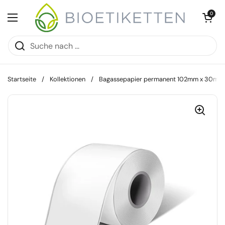
Zum Inhalt springen
Warenkorb öff
0
Menü öffnen
Startseite
/
Kollektionen
/
Bagassepapier permanent 102mm x 30m