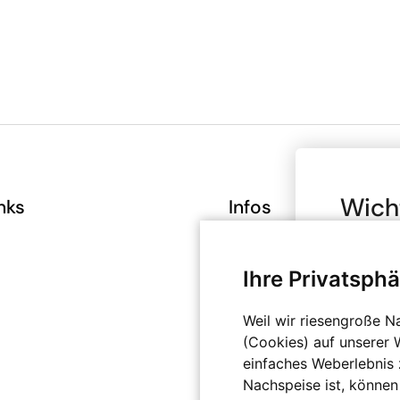
Wich
nks
Infos
Brut
AGB
Datenschutz
Ihre Privatsphä
Bitte bea
deinen A
Impressum
angegeben
Weil wir riesengroße N
Versand
Bereich b
(Cookies) auf unserer 
Widerrufsrecht
privat nu
einfaches Weberlebnis z
Kenntnis
Nachspeise ist, können