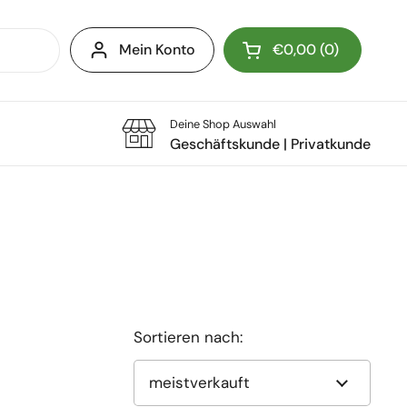
Mein Konto
€0,00
0
Warenkorb öffnen
Deine Shop Auswahl
Geschäftskunde
|
Privatkunde
Sortieren nach: