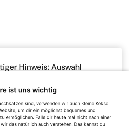
tiger Hinweis: Auswahl
Zahlungsmethoden
to- oder Netto-Preise
re ist uns wichtig
chte, dass alle Preise in unserem Online-Shop je nach
ngaben mit oder ohne Mehrwertsteuer (MwSt.)
 sind. Die Mehrwertsteuer wird erst im Checkout-
aschkatzen sind, verwenden wir auch kleine Kekse
erechnet. Bitte wähle, ob du den Shop gewerblich oder
Website, um dir ein möglichst bequemes und
tzt und bestätige, dass du diese Information zur
u ermöglichen. Falls dir heute mal nicht nach einer
 genommen hast.
 wir das natürlich auch verstehen. Das kannst du