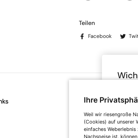
Teilen
Facebook
Twi
Wich
Brut
Ihre Privatsphä
Bitte bea
nks
Infos
deinen A
angegeben
AGB
Weil wir riesengroße N
Bereich b
(Cookies) auf unserer 
Datenschutz
privat nu
einfaches Weberlebnis z
Impressum
Kenntnis
Nachspeise ist, können