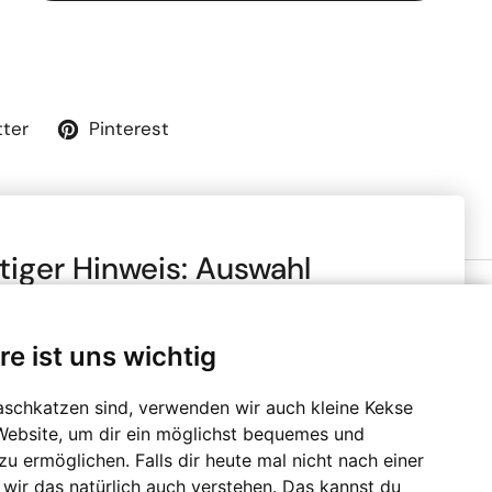
tter
Pinterest
tiger Hinweis: Auswahl
to- oder Netto-Preise
re ist uns wichtig
chte, dass alle Preise in unserem Online-Shop je nach
Zahlungsmethoden
ngaben mit oder ohne Mehrwertsteuer (MwSt.)
 sind. Die Mehrwertsteuer wird erst im Checkout-
aschkatzen sind, verwenden wir auch kleine Kekse
erechnet. Bitte wähle, ob du den Shop gewerblich oder
Website, um dir ein möglichst bequemes und
tzt und bestätige, dass du diese Information zur
u ermöglichen. Falls dir heute mal nicht nach einer
 genommen hast.
 wir das natürlich auch verstehen. Das kannst du