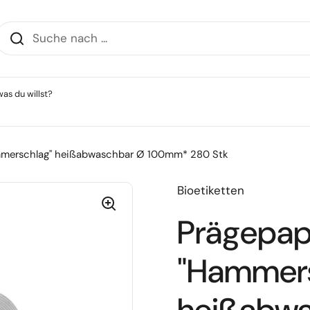
as du willst?
mmerschlag" heißabwaschbar Ø 100mm* 280 Stk
Bioetiketten
Prägepap
"Hammers