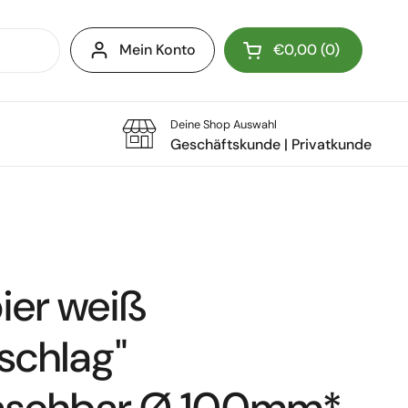
Mein Konto
€0,00
0
Warenkorb öffnen
Deine Shop Auswahl
Geschäftskunde
|
Privatkunde
ier weiß
chlag"