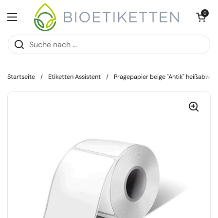
Zum Inhalt springen
Warenkorb öff
0
Menü öffnen
Startseite
/
Etiketten Assistent
/
Prägepapier beige "Antik" heißabw