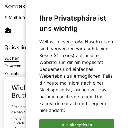
Kontakt
Ihre Privatsphäre ist
E-Mail: info@bioetiketten.at
uns wichtig
Email
Weil wir riesengroße Naschkatzen
Quick links
sind, verwenden wir auch kleine
Kekse (Cookies) auf unserer
Suchen
Website, um dir ein möglichst
Etiketten
bequemes und einfaches
Kontakt
Weberlebnis zu ermöglichen. Falls
dir heute mal nicht nach einer
Wichtiger Hinweis: Auswahl
Nachspeise ist, können wir das
Infos
Brutto- oder Netto-Preise
natürlich auch verstehen. Das
AGB
kannst du einfach und bequem
Bitte beachte, dass alle Preise in unserem Online-Shop je nach
Datenschutz
hier ändern:
deinen Angaben mit oder ohne Mehrwertsteuer (MwSt.)
Impressum
angegeben sind. Die Mehrwertsteuer wird erst im Checkout-
Bereich berechnet. Bitte wähle, ob du den Shop gewerblich
Versand
Alle akzeptieren