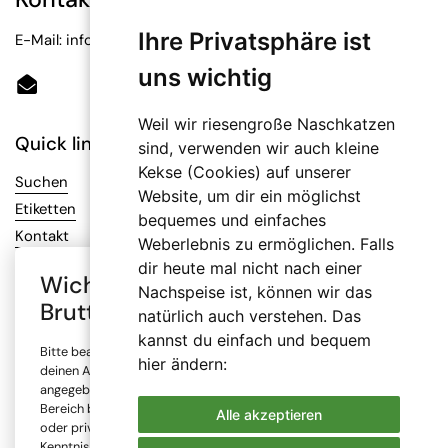
Ihre Privatsphäre ist
E-Mail: info@bioetiketten.at
uns wichtig
Email
Weil wir riesengroße Naschkatzen
Quick links
sind, verwenden wir auch kleine
Kekse (Cookies) auf unserer
Suchen
Website, um dir ein möglichst
Etiketten
bequemes und einfaches
Kontakt
Weberlebnis zu ermöglichen. Falls
dir heute mal nicht nach einer
Wichtiger Hinweis: Auswahl
Nachspeise ist, können wir das
Infos
Brutto- oder Netto-Preise
natürlich auch verstehen. Das
AGB
kannst du einfach und bequem
Bitte beachte, dass alle Preise in unserem Online-Shop je nach
Datenschutz
hier ändern:
deinen Angaben mit oder ohne Mehrwertsteuer (MwSt.)
Impressum
angegeben sind. Die Mehrwertsteuer wird erst im Checkout-
Bereich berechnet. Bitte wähle, ob du den Shop gewerblich
Versand
Alle akzeptieren
oder privat nutzt und bestätige, dass du diese Information zur
Widerrufsrecht
Kenntnis genommen hast.