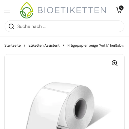
Zum Inhalt springen
Warenkorb öff
0
Menü öffnen
Startseite
/
Etiketten Assistent
/
Prägepapier beige "Antik" heißabwa